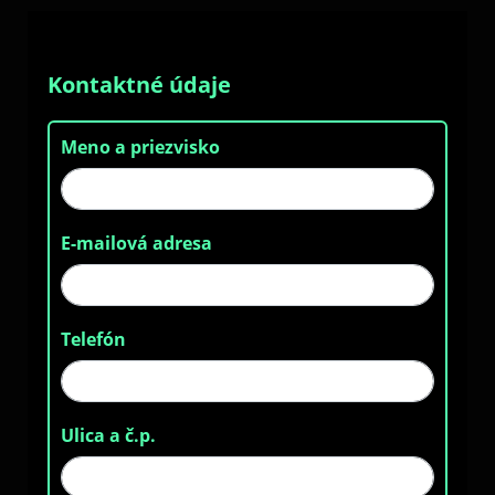
Kontaktné údaje
Meno a priezvisko
E-mailová adresa
Telefón
Ulica a č.p.