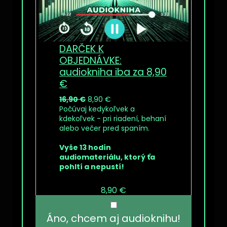
DARČEK K
OBJEDNÁVKE:
audiokniha iba za 8,90
€
16,90 €
8,90 €
Počúvaj kedykoľvek a
kdekoľvek - pri riadení, behaní
alebo večer pred spaním.
Vyše 13 hodín
audiomateriálu, ktorý ťa
pohltí a nepustí!
8,90 €
Áno, chcem aj audioknihu!