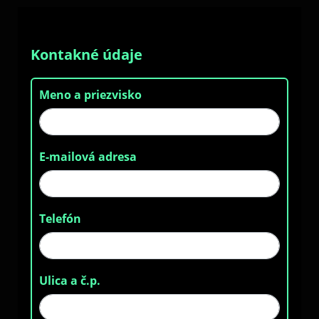
Kontakné údaje
Meno a priezvisko
E-mailová adresa
Telefón
Ulica a č.p.